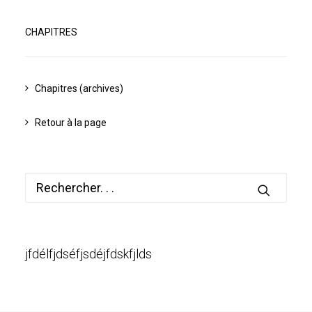
CHAPITRES
Chapitres (archives)
Retour à la page
jfdélfjdséfjsdéjfdskfjlds