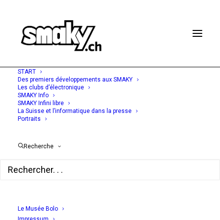
START
Des premiers développements aux SMAKY
Les clubs d’électronique
SMAKY Info
SMAKY Infini libre
24 JANVIER 1977
La Suisse et l’informatique dans la presse
Portraits
Ainsi fonds, fonds,
fonds... - Les banques
Recherche
suisses raccordées à
Swift
Le Musée Bolo
01 Informatique No. 420
Impressum