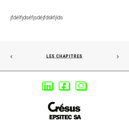
jfdélfjdséfjsdéjfdskfjlds
LES CHAPITRES