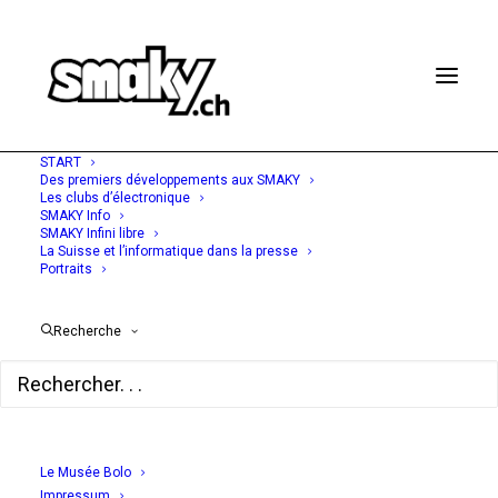
START
Des premiers développements aux SMAKY
Les clubs d’électronique
SMAKY Info
SMAKY Infini libre
19 SEPTEMBRE 1977
La Suisse et l’informatique dans la presse
Portraits
Ineltec 77: la
microinformatique en
Recherche
vedette
01 Informatique No. 454
Le Musée Bolo
Impressum