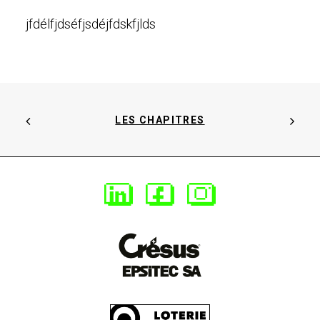
jfdélfjdséfjsdéjfdskfjlds
LES CHAPITRES