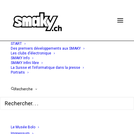
START
Des premiers développements aux SMAKY
Les clubs d’électronique
SMAKY Info
SMAKY Infini libre
5 SEPTEMBRE 1977
La Suisse et l’informatique dans la presse
Portraits
La recherche à
l'Université de Genève
Recherche
- Développer le
dialogue homme-
machine
Le Musée Bolo
Impressum