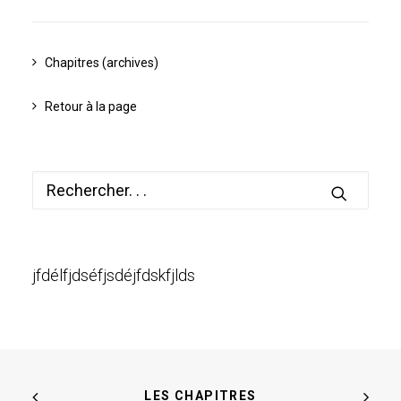
Chapitres (archives)
Retour à la page
jfdélfjdséfjsdéjfdskfjlds
LES CHAPITRES