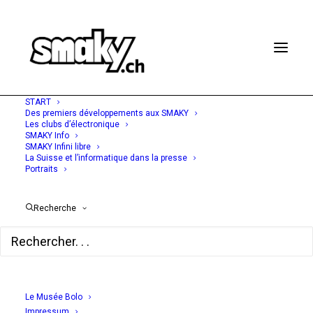
START
Des premiers développements aux SMAKY
Les clubs d’électronique
SMAKY Info
SMAKY Infini libre
8 SEPTEMBRE 1975
La Suisse et l’informatique dans la presse
Portraits
Büfa, pour la
vingtième fois
Recherche
01 Informatique No. 349
Le Musée Bolo
Impressum