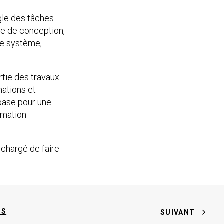
ngle des tâches
ste de conception,
de système,
rtie des travaux
nations et
 base pour une
ormation
é chargé de faire
ES
SUIVANT