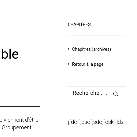
CHAPITRES
ible
Chapitres (archives)
Retour à la page
e viennent d’être
jfdélfjdséfjsdéjfdskfjlds
 du Groupement