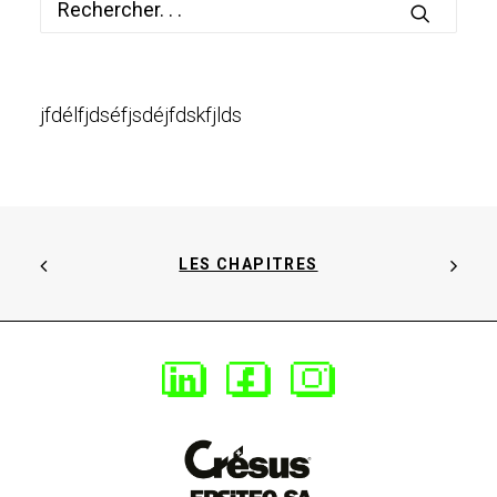
jfdélfjdséfjsdéjfdskfjlds
LES CHAPITRES