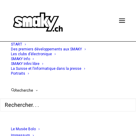
START
Des premiers développements aux SMAKY
Les clubs d’électronique
SMAKY Info
SMAKY Infini libre
5 DÉCEMBRE 1977
La Suisse et l’informatique dans la presse
Portraits
Microclub et l'aide aux
handicapés
Recherche
01 Informatique No. 464
Le Musée Bolo
Impressum