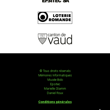
© Tous droits réservés
Mémoires Informatiques
Musée Bolo
Epsitec
Marielle Stamm
Daniel Roux
Conditions générales