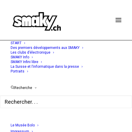
START
Des premiers développements aux SMAKY
Les clubs d’électronique
SMAKY Info
SMAKY Infini libre
1976 – 1982
La Suisse et l’informatique dans la presse
Portraits
Le Crocus, le Dauphin et
Mubus
Recherche
Chapitre 5
Le Musée Bolo
Chapitres
Impressum