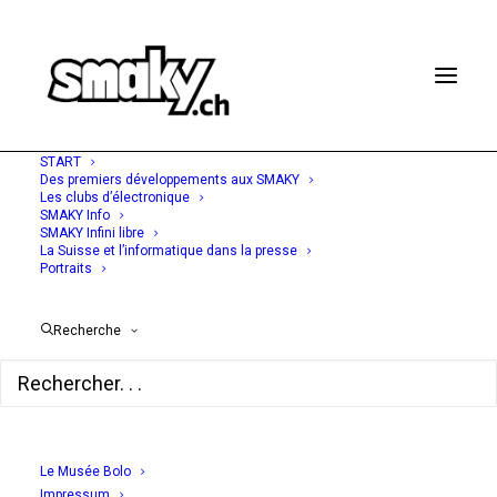
START
Des premiers développements aux SMAKY
Les clubs d’électronique
SMAKY Info
SMAKY Infini libre
A PARTIR DE 1965
La Suisse et l’informatique dans la presse
Portraits
L'histoire de la souris
Recherche
Chapitre 7
Chapitres
Le Musée Bolo
Impressum