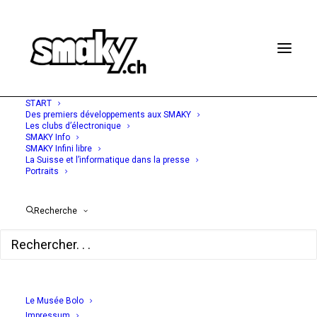
START
Des premiers développements aux SMAKY
Les clubs d’électronique
SMAKY Info
SMAKY Infini libre
La Suisse et l’informatique dans la presse
Portraits
La recherche à l'Université
de Genève - Développer le
Recherche
dialogue homme-machine
5 SEPTEMBRE 1977
Le Musée Bolo
Impressum